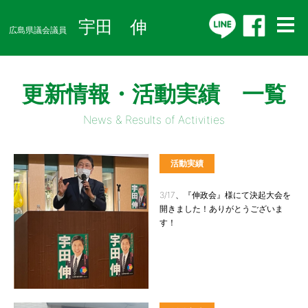
宇田 伸
広島県議会議員
更新情報・活動実績 一覧
News & Results of Activities
活動実績
3/17、『伸政会』様にて決起大会を
開きました！ありがとうございま
す！