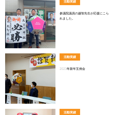
活動実績
参議院議員の越智先生が応援にこら
れました。
活動実績
2023年新年互例会
活動実績