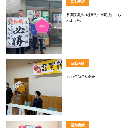
活動実績
参議院議員の越智先生が応援にこら
れました。
活動実績
2023年新年互例会
活動実績