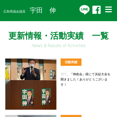
宇田 伸
広島県議会議員
更新情報・活動実績 一覧
News & Results of Activities
活動実績
3/17、『伸政会』様にて決起大会を
開きました！ありがとうございま
す！